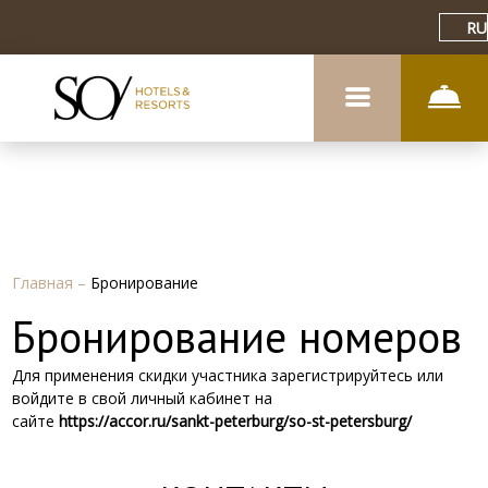
RU
Главная
–
Бронирование
Бронирование номеров
Для применения скидки участника зарегистрируйтесь или
войдите в свой личный кабинет на
сайте
https
://
accor
.
ru
/
sankt
-
peterburg
/
so
-
st
-
petersburg
/